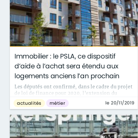
Immobilier : le PSLA, ce dispositif
d’aide à l’achat sera étendu aux
logements anciens l’an prochain
Les députés ont confirmé, dans le cadre du projet
de loi de finance pour 2020, l’extension du
dispositif de prêt social ...
le 20/11/2019
actualités
métier