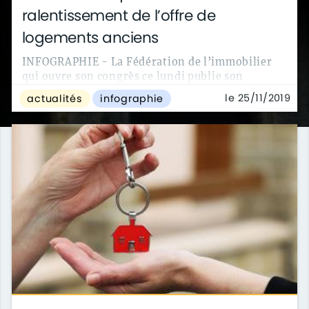
ralentissement de l’offre de
logements anciens
INFOGRAPHIE - La Fédération de l’immobilier
qui ouvre son congrès ce lundi publie son
premier baromètre Fnaim/Le Figaro de la ...
le 25/11/2019
actualités
infographie