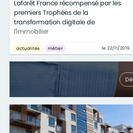
Laforêt France récompensé par les
premiers Trophées de la
transformation digitale de
l'immobilier
Laforêt est le lauréat de la catégorie expertise /
le 22/11/2019
actualités
métier
conseil immobilier pour sa plateforme de
blended learning, « Formation pour tous ...
Dé