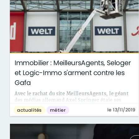
Immobilier : MeilleursAgents, Seloger
et Logic-Immo s'arment contre les
Gafa
Avec le rachat du site MeilleursAgents, le géant
des médias allemand Axel Springer étaie ses
actifs dans l'immobilier en ligne sur le ...
le 13/11/2019
actualités
métier