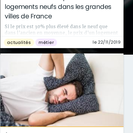
logements neufs dans les grandes
villes de France
Si le prix est 30% plus élevé dans le neuf que
dans l'ancien en moyenne, le prix d'un logement
fraîchement construit varie selon un ...
le 22/11/2019
actualités
métier