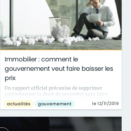
Immobilier : comment le
gouvernement veut faire baisser les
prix
Un rapport officiel préconise de supprimer
partiellement le droit de propriété pour faire
baisser les prix de l'immobilier.
le 12/11/2019
actualités
gouvernement