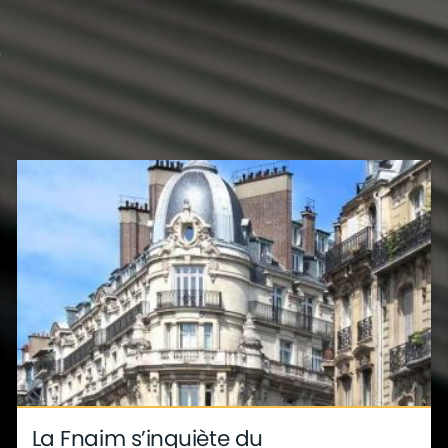
?
s
déco
ite
métier
La Fnaim s’inquiète du