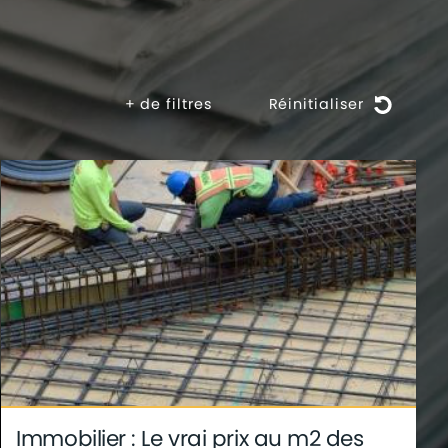
+
de filtres
Réinitialiser
Immobilier : Le vrai prix au m2 des