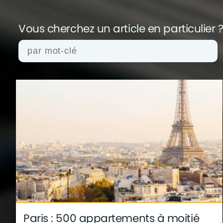
Vous cherchez un article en
particulier 
actualités
architecture
archives
conseil
finance
gouvernement
infographie
insol
technologie
Paris : 500 appartements à moitié