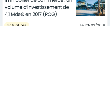
Immobilier de commerce : un
volume d’investissement de
4,1 Mds€ en 2017 (RCG)
le 23/03/2018
actualités
Le montant des capitaux à
investir devrait être l'indicateur
immobilier le plus observé en
2018
le 23/03/2018
actualités
Immobilier : le retour du
standing