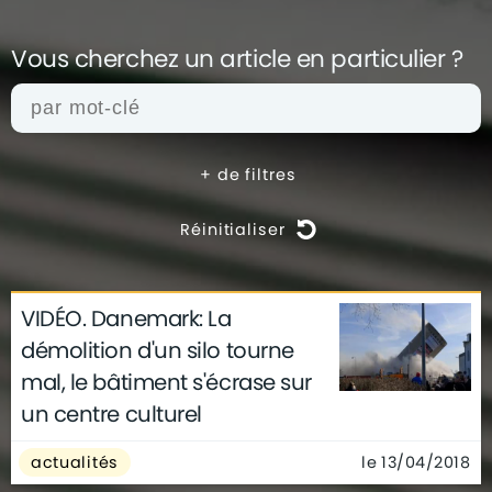
Vous cherchez un article en
particulier ?
+
de filtres
Réinitialiser
VIDÉO. Danemark: La
actualités
architecture
archives
démolition d'un silo tourne
conseils
déco
finance
gouvernement
mal, le bâtiment s'écrase sur
infographie
insolite
métier
un centre culturel
technologie
le 13/04/2018
actualités