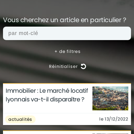
Vous cherchez un article en
particulier ?
+
de filtres
Réinitialiser
Immobilier : Le marché locatif
actualités
architecture
archives
lyonnais va-t-il disparaître ?
conseils
déco
finance
gouvernement
infographie
insolite
métier
le 13/12/2022
actualités
technologie