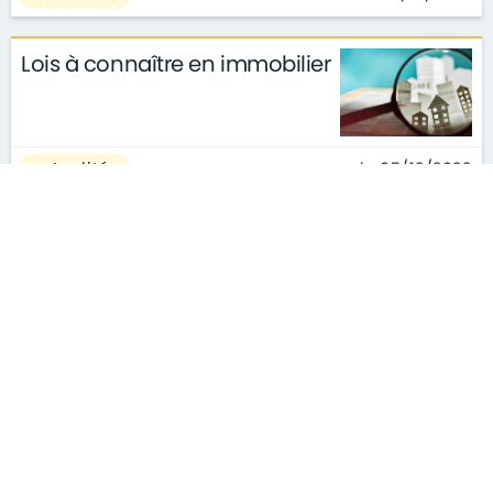
Lois à connaître en immobilier
le 05/12/2022
actualités
Crédit immobilier: les
demandes de changement
d'assurance emprunteur
explosent
le 05/12/2022
actualités
Prêt immobilier : vaut-il mieux
acheter son bien maintenant