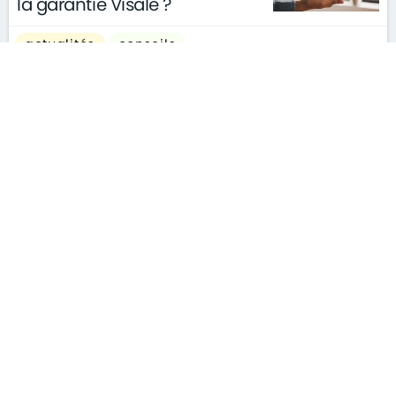
la garantie Visale ?
actualités
conseils
le 11/03/2026
gouvernement
S'ABONNER À LA NEWSLETTER
MENTIONS LÉGALES
PLAN DU SITE
CONTACT