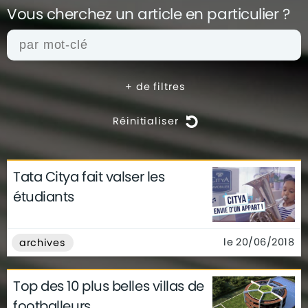
Vous cherchez un article en
particulier ?
+
de filtres
Réinitialiser
Tata Citya fait valser les
actualités
architecture
archives
étudiants
conseils
déco
finance
gouvernement
infographie
insolite
métier
le 20/06/2018
archives
technologie
Top des 10 plus belles villas de
footballeurs