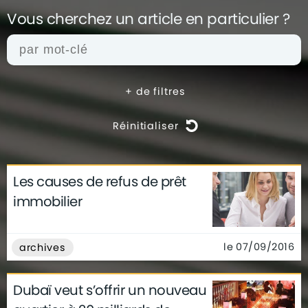
Vous cherchez un article en
particulier ?
+
de filtres
Réinitialiser
Les causes de refus de prêt
actualités
architecture
archives
immobilier
conseils
déco
finance
gouvernement
infographie
insolite
métier
le 07/09/2016
archives
technologie
Dubaï veut s’offrir un nouveau