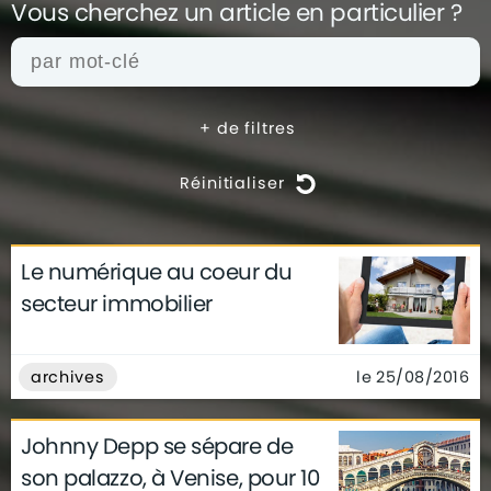
Vous cherchez un article en
particulier ?
+
de filtres
Réinitialiser
Le numérique au coeur du
actualités
architecture
archives
secteur immobilier
conseils
déco
finance
gouvernement
infographie
insolite
métier
le 25/08/2016
archives
technologie
Johnny Depp se sépare de
son palazzo, à Venise, pour 10