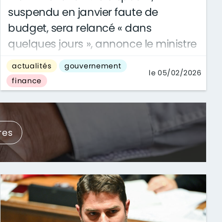
suspendu en janvier faute de
budget, sera relancé « dans
quelques jours », annonce le ministre
du logement
actualités
gouvernement
le 05/02/2026
Le dispositif d’aides à la rénovation énergétique
finance
MaPrimeRénov’, suspendu au début de ...
res