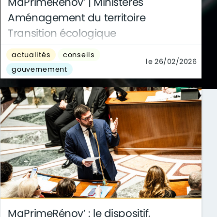
MaPrimeRénov’ | Ministères
Aménagement du territoire
Transition écologique
Suspendu temporairement depuis le 1er janvier
actualités
conseils
2026, le guichet MaPrimeRénov’ réouvre ce 23
le 26/02/2026
gouvernement
février. La principale aide publique ...
MaPrimeRénov’ : le dispositif,