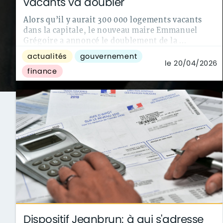
vacants va doubler
Alors qu’il y aurait 300 000 logements vacants
dans la capitale, le nouveau maire Emmanuel
Grégoire a annoncé le doublement de la ...
actualités
gouvernement
le 20/04/2026
finance
Dispositif Jeanbrun: à qui s'adresse