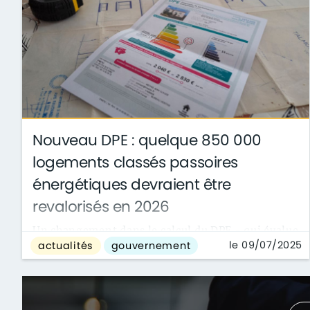
Nouveau DPE : quelque 850 000
logements classés passoires
énergétiques devraient être
revalorisés en 2026
Un changement dans le calcul du DPE - qui évalue
le 09/07/2025
actualités
gouvernement
l’isolation des logements - a été annoncé par le
gouvernement ce 9 juillet. Un des...