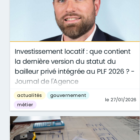
Investissement locatif : que contient
la dernière version du statut du
bailleur privé intégrée au PLF 2026 ? -
Journal de l'Agence
Bonne nouvelle pour le secteur immobilier ! Le
actualités
gouvernement
statut du bailleur privé, tant attendu, est bel et
le 27/01/2026
métier
bien intégré au PLF 2026 que le ...