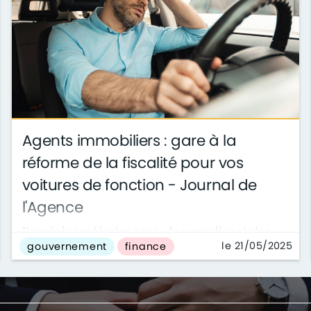
Agents immobiliers : gare à la
réforme de la fiscalité pour vos
voitures de fonction - Journal de
l'Agence
Depuis le 1er février 2025, de nouvelles règles
le 21/05/2025
gouvernement
finance
d’évaluation forfaitaire des avantages en nature
liés à la mise à disposition de ...