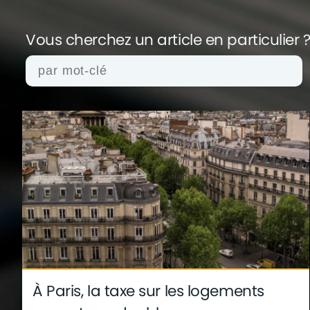
Vous cherchez un article en
particulier 
actualités
architecture
archives
conseil
finance
gouvernement
infographie
insol
technologie
À Paris, la taxe sur les logements