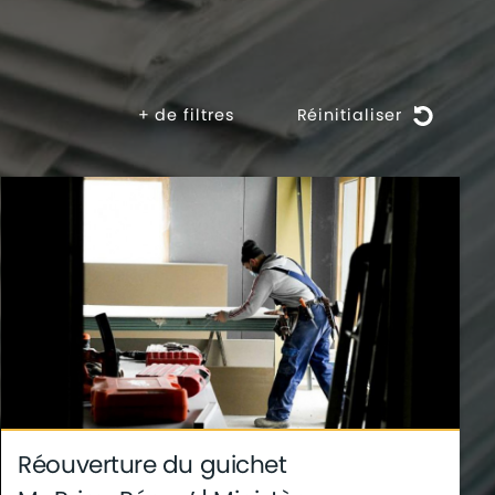
+
de filtres
Réinitialiser
Réouverture du guichet