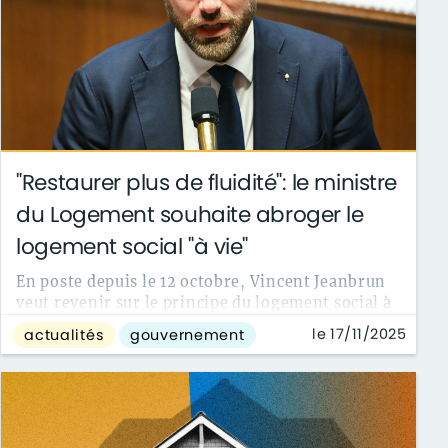
"Restaurer plus de fluidité": le ministre
du Logement souhaite abroger le
logement social "à vie"
En poste depuis le 12 octobre, Vincent Jeanbrun
veut revenir sur le principe du logement social à
vie. Un projet de loi qui ne serait ...
le 17/11/2025
actualités
gouvernement