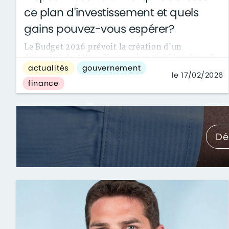
ce plan d'investissement et quels
gains pouvez-vous espérer?
Le Budget 2026 prévoit la création d'un
dispositif de défiscalisation baptisé "Jeanbrun",
actualités
gouvernement
du nom du ministre du Logement. Présenté ...
le 17/02/2026
finance
Dé