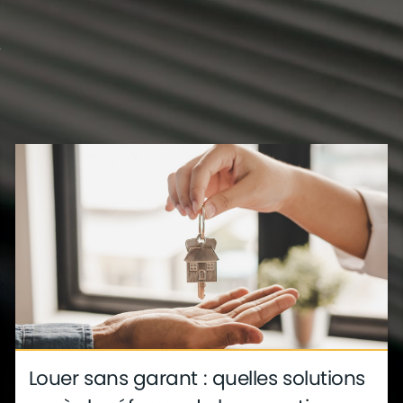
?
s
déco
ite
métier
Louer sans garant : quelles solutions