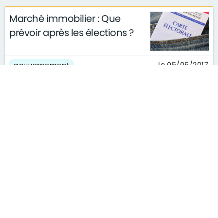
Marché immobilier : Que
prévoir après les élections ?
le 05/05/2017
gouvernement
Les programmes immobiliers
de Marine Le Pen et
Emmanuel Macron passés au
crible
le 03/05/2017
gouvernement
TRIBUNE - Quelle politique
pour le logement et