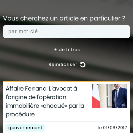
Vous cherchez un article en
particulier ?
+
de filtres
Réinitialiser
Affaire Ferrand: L’avocat à
actualités
architecture
archives
l'origine de l'opération
conseils
déco
finance
gouvernement
immobilière «choqué» par la
infographie
insolite
métier
procédure
technologie
le 01/06/2017
gouvernement