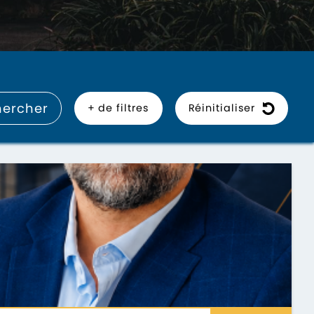
hercher
+
de filtres
Réinitialiser