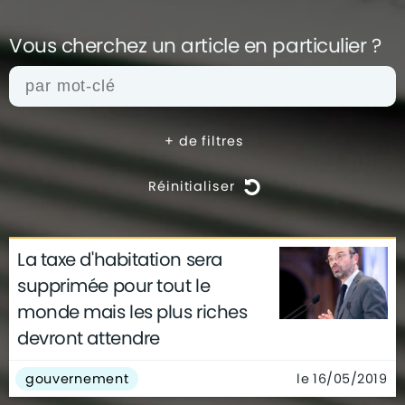
Vous cherchez un article en
particulier ?
+
de filtres
Réinitialiser
La taxe d'habitation sera
actualités
architecture
archives
supprimée pour tout le
conseils
déco
finance
gouvernement
monde mais les plus riches
infographie
insolite
métier
devront attendre
technologie
le 16/05/2019
gouvernement