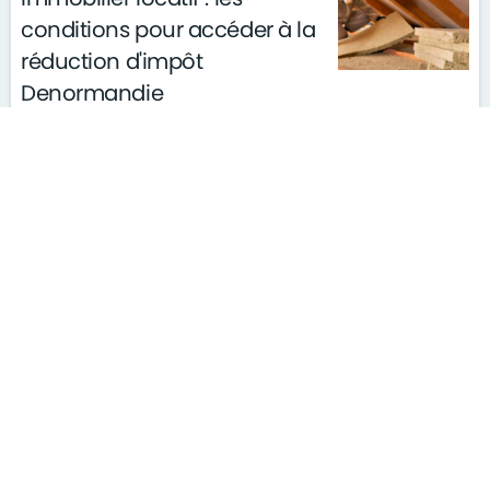
conditions pour accéder à la
réduction d'impôt
Denormandie
le 28/03/2019
gouvernement
"Élan : les points de vigilance
pour l'agent"
le 28/03/2019
gouvernement
Se dirige-t-on vers la fin de la
domiciliation des revenus ?
le 25/03/2019
gouvernement