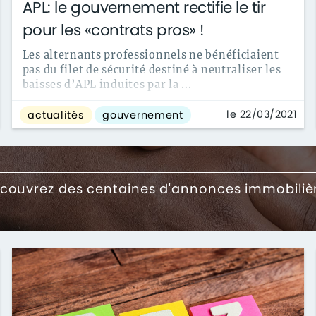
APL: le gouvernement rectifie le tir
pour les «contrats pros» !
Les alternants professionnels ne bénéficiaient
pas du filet de sécurité destiné à neutraliser les
baisses d’APL induites par la ...
le 22/03/2021
actualités
gouvernement
couvrez des centaines d'annonces immobiliè