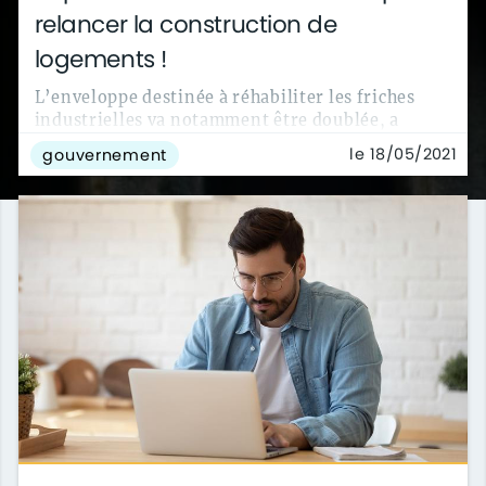
relancer la construction de
logements !
L’enveloppe destinée à réhabiliter les friches
industrielles va notamment être doublée, a
annoncé Jean Castex.
le 18/05/2021
gouvernement