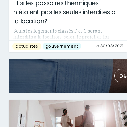
Et si les passoires thermiques
n’étaient pas les seules interdites à
la location?
Seuls les logements classés F et G seront
interdits à la location, selon le projet de loi
climat. Mais un député de la majorité, ...
le 30/03/2021
actualités
gouvernement
Dé