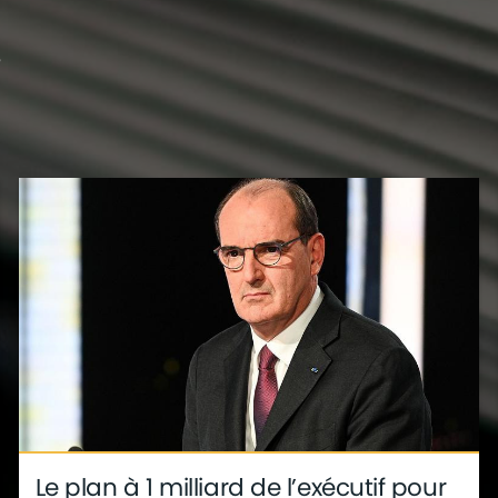
?
s
déco
ite
métier
Le plan à 1 milliard de l’exécutif pour