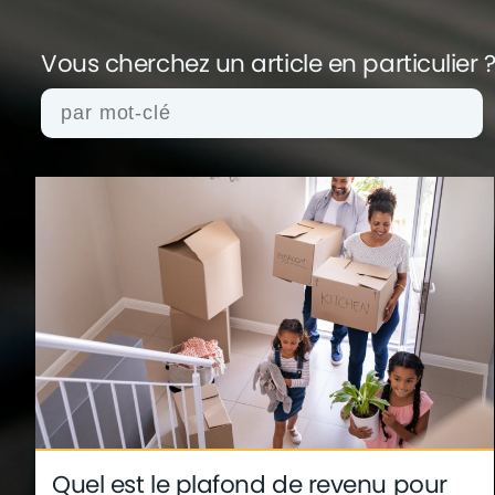
Vous cherchez un article en
particulier 
actualités
architecture
archives
conseil
finance
gouvernement
infographie
insol
technologie
Quel est le plafond de revenu pour