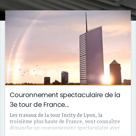
s
déco
ite
métier
Couronnement spectaculaire de la
3e tour de France...
Les travaux de la tour Incity de Lyon, la
troisième plus haute de France, vont connaître
dimanche un couronnement spectaculaire avec
la...