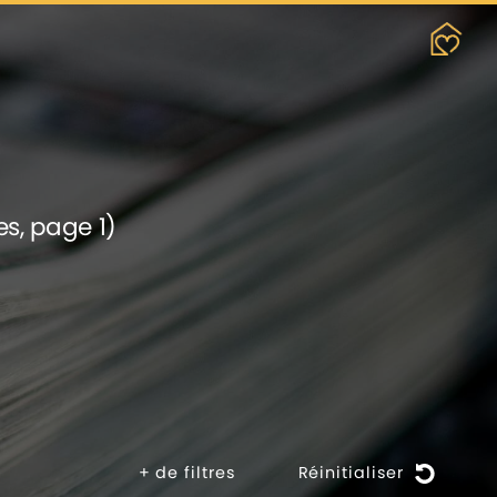
es, page 1)
+
de filtres
Réinitialiser