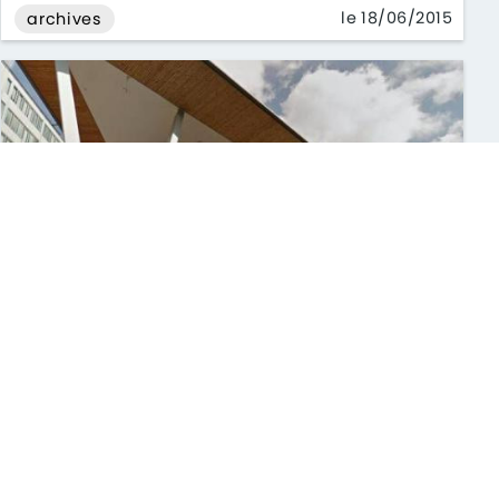
le 18/06/2015
archives
La Chine en passe de racheter huit
centres commerciaux en France
Des investisseurs chinois s’apprêtent à racheter
dix centres commerciaux, dont huit en France. La
transaction s’élève à plus de ...