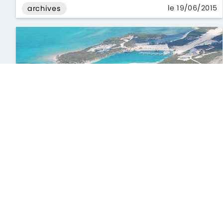
le 19/06/2015
archives
Cave Clay : l'île la plus chère du
monde est à vendre
Soleil, sable fin et eau translucide... L'île de Cave
Clay, au coeur des Bahamas, est à vendre pour la
somme de 90 millions de dollars.