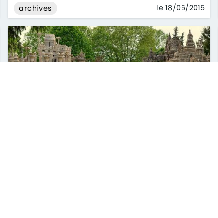
le 18/06/2015
archives
L'étonnant Palais du Facteur
Cheval...
Le Palais idéal, ou Palais du Facteur Cheval, est
un monument construit par le facteur Ferdinand
Cheval de 1879 à 1912, situé à ...