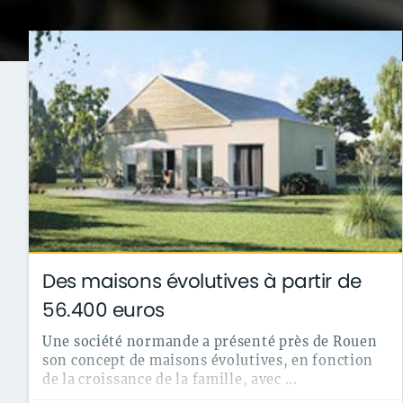
actualités
architecture
archives
conseil
finance
gouvernement
infographie
insol
technologie
Des maisons évolutives à partir de
56.400 euros
Une société normande a présenté près de Rouen
son concept de maisons évolutives, en fonction
de la croissance de la famille, avec ...