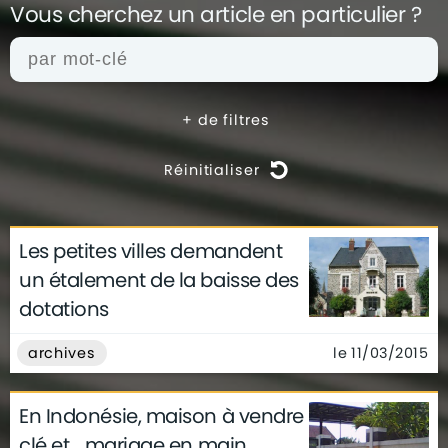
Vous cherchez un article en
particulier ?
+
de filtres
Réinitialiser
Les petites villes demandent
actualités
architecture
archives
un étalement de la baisse des
conseils
déco
finance
gouvernement
dotations
infographie
insolite
métier
technologie
le 11/03/2015
archives
En Indonésie, maison à vendre
clé et... mariage en main