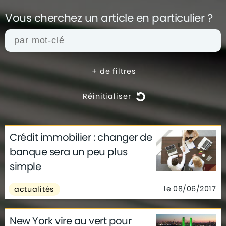
Vous cherchez un article en
particulier ?
+
de filtres
Réinitialiser
Crédit immobilier : changer de
actualités
architecture
archives
banque sera un peu plus
conseils
déco
finance
gouvernement
simple
infographie
insolite
métier
technologie
le 08/06/2017
actualités
New York vire au vert pour