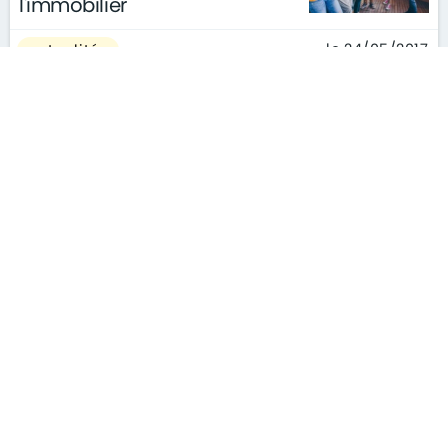
l'immobilier
le 24/05/2017
actualités
Hausse de l'immobilier : « On a
atteint le plafond de verre »
(Laurent Vimont, Century 21)
le 22/05/2017
actualités
Immobilier neuf : la hausse
des prix ne freine pas le
marché
le 22/05/2017
actualités