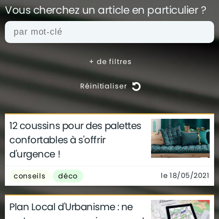
Vous cherchez un article en
particulier ?
+
de filtres
Réinitialiser
12 coussins pour des palettes
actualités
architecture
archives
confortables à s'offrir
conseils
déco
finance
gouvernement
d'urgence !
infographie
insolite
métier
technologie
le 18/05/2021
conseils
déco
Plan Local d'Urbanisme : ne