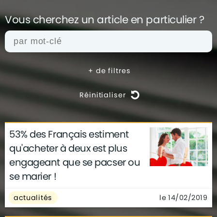
Vous cherchez un article en
particulier ?
+
de filtres
Réinitialiser
53% des Français estiment
actualités
architecture
archives
qu'acheter à deux est plus
conseils
déco
finance
gouvernement
engageant que se pacser ou
infographie
insolite
métier
se marier !
technologie
le 14/02/2019
actualités