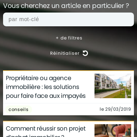
Vous cherchez un article en
particulier ?
+
de filtres
Réinitialiser
Propriétaire ou agence
actualités
architecture
archives
immobilière : les solutions
conseils
déco
finance
gouvernement
pour faire face aux impayés
infographie
insolite
métier
technologie
le 29/03/2019
conseils
Comment réussir son projet