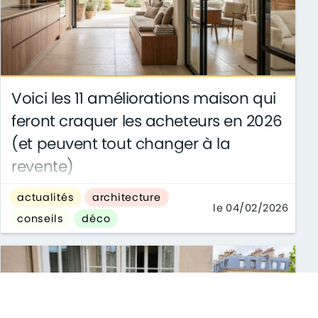
Voici les 11 améliorations maison qui
feront craquer les acheteurs en 2026
(et peuvent tout changer à la
revente)
En 2026, les acheteurs français seront plus
actualités
architecture
exigeants que jamais : quels travaux ciblés
le 04/02/2026
conseils
déco
peuvent vraiment booster la valeur de votre ...