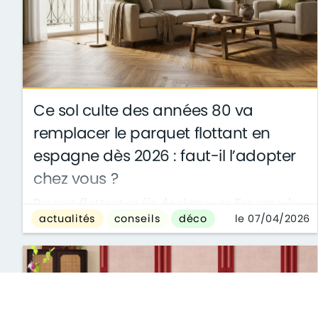
Ce sol culte des années 80 va
remplacer le parquet flottant en
espagne dès 2026 : faut-il l’adopter
chez vous ?
Parquet flottant en fin de règne : en Espagne, le
le 07/04/2026
actualités
conseils
déco
parquet stratifié en chevron des années 80
s’impose en 2026 avec plus d’allure ...