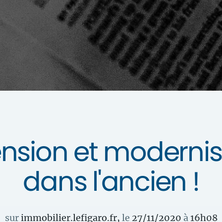
ension et moderni
dans l'ancien !
sur
immobilier.lefigaro.fr
,
le
27/11/2020
à
16
h
08