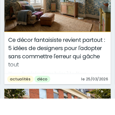
Ce décor fantaisiste revient partout :
5 idées de designers pour l'adopter
sans commettre l'erreur qui gâche
tout
Marre du minimalisme beige ? Le décor
le 25/03/2026
actualités
déco
fantaisiste revient en force dans nos intérieurs,
avec des astuces de designers pour oser la ...