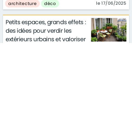
le 17/06/2025
architecture
déco
Petits espaces, grands effets :
des idées pour verdir les
extérieurs urbains et valoriser
les biens - Journal de l'Agence
le 05/05/2025
déco
S'ABONNER À LA NEWSLETTER