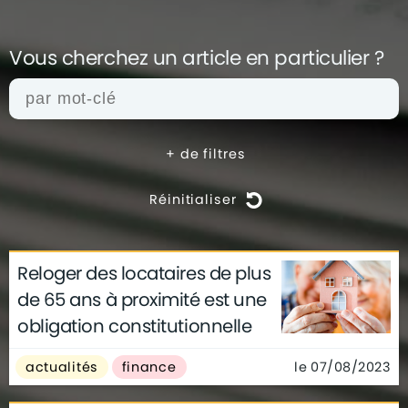
Vous cherchez un article en
particulier ?
+
de filtres
Réinitialiser
Reloger des locataires de plus
actualités
architecture
archives
de 65 ans à proximité est une
conseils
déco
finance
gouvernement
obligation constitutionnelle
infographie
insolite
métier
technologie
le 07/08/2023
actualités
finance