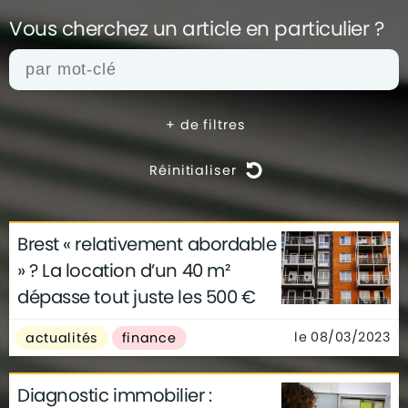
Vous cherchez un article en
particulier ?
+
de filtres
Réinitialiser
Brest « relativement abordable
actualités
architecture
archives
» ? La location d’un 40 m²
conseils
déco
finance
gouvernement
dépasse tout juste les 500 €
infographie
insolite
métier
technologie
le 08/03/2023
actualités
finance
Diagnostic immobilier :