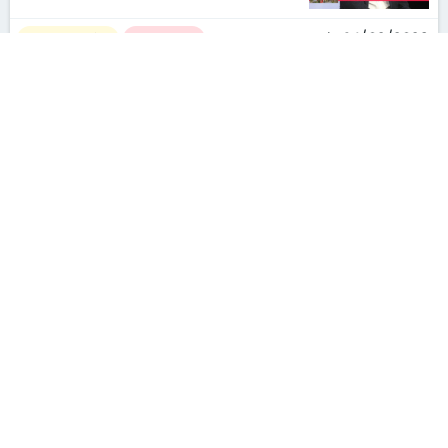
le 14/02/2023
actualités
finance
Les couples attendent deux
ans avant d’envisager l’achat
d’un logement
le 13/02/2023
actualités
finance
MaPrimeRénov’ : quels
changements en 2023 ?
le 07/02/2023
actualités
finance
1
2
3
4
5
6
8
10
12
14
16