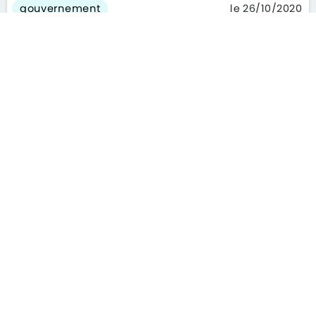
le 26/10/2020
gouvernement
Tout ce que vous devez savoir
avant de faire votre recherche
de bien immobilier
le 26/10/2020
conseils
Copropriété : le locataire doit
désormais être informé de ses
consommations d'énergie
le 26/10/2020
actualités
1
2
3
4
5
6
66
126
186