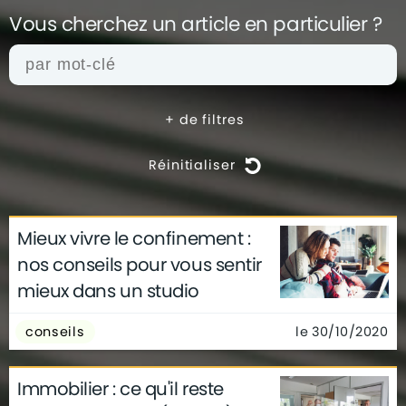
Vous cherchez un article en
particulier ?
+
de filtres
Réinitialiser
Mieux vivre le confinement :
actualités
architecture
archives
nos conseils pour vous sentir
conseils
déco
finance
gouvernement
mieux dans un studio
infographie
insolite
métier
technologie
le 30/10/2020
conseils
Immobilier : ce qu'il reste