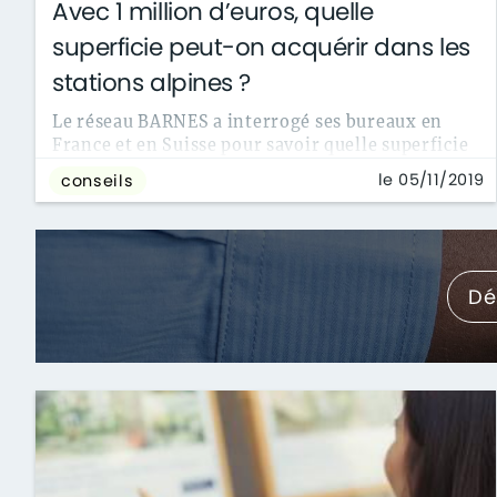
Avec 1 million d’euros, quelle
superficie peut-on acquérir dans les
stations alpines ?
Le réseau BARNES a interrogé ses bureaux en
France et en Suisse pour savoir quelle superficie
on peut acquérir dans les stations ...
le 05/11/2019
conseils
Dé