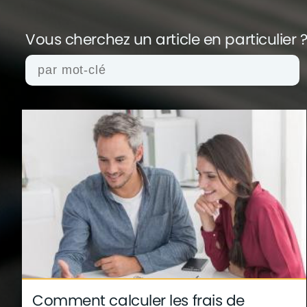
Vous cherchez un article en
particulier 
actualités
architecture
archives
conseil
finance
gouvernement
infographie
insol
technologie
Comment calculer les frais de