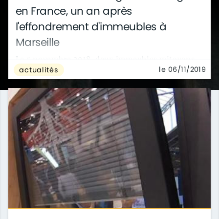
en France, un an après
l'effondrement d'immeubles à
Marseille
Le 5 novembre 2018, deux immeubles mitoyens
le 06/11/2019
actualités
s'effondrent à Marseille. Un troisième, muré,
tombe quelques heures plus tard. Des drames ...