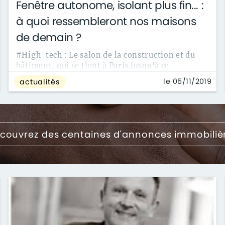
Fenêtre autonome, isolant plus fin... :
à quoi ressembleront nos maisons
de demain ?
#High-tech : Le salon de la construction et du
bâtiment, qui se tient à Paris jusqu'à ce
vendredi, est l’occasion de découvrir des ...
le 05/11/2019
actualités
couvrez des centaines d'annonces immobiliè