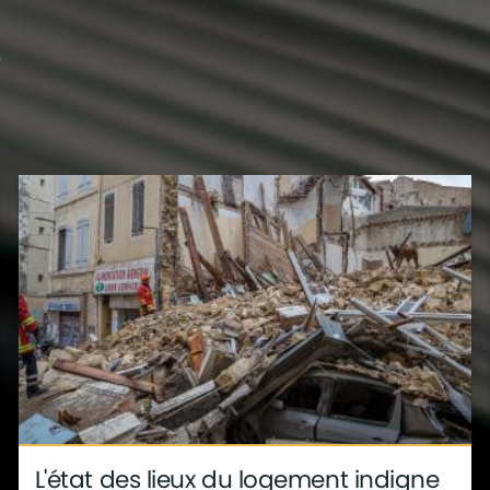
?
s
déco
ite
métier
L'état des lieux du logement indigne