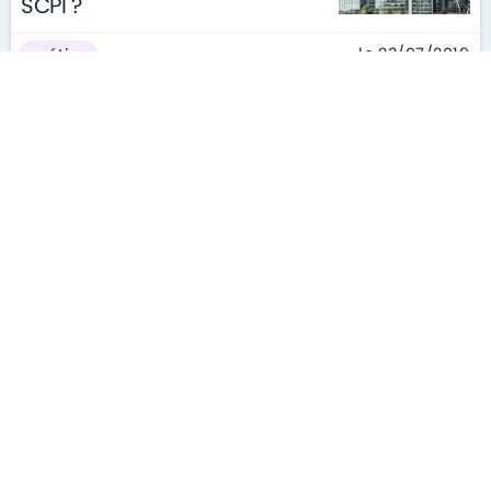
SCPI ?
le 23/07/2019
métier
L’émergence et le rôle du
coworking dans l’immobilier
d’entreprise
le 22/07/2019
métier
Elle sous-loue son HLM sur
Airbnb et se fait dénoncer par
des touristes de passage
le 22/07/2019
actualités