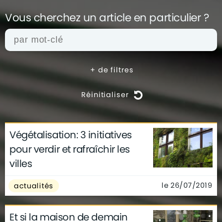
Vous cherchez un article en
particulier ?
+
de filtres
Réinitialiser
Végétalisation: 3 initiatives
actualités
architecture
archives
pour verdir et rafraîchir les
conseils
déco
finance
gouvernement
villes
infographie
insolite
métier
technologie
le 26/07/2019
actualités
Et si la maison de demain