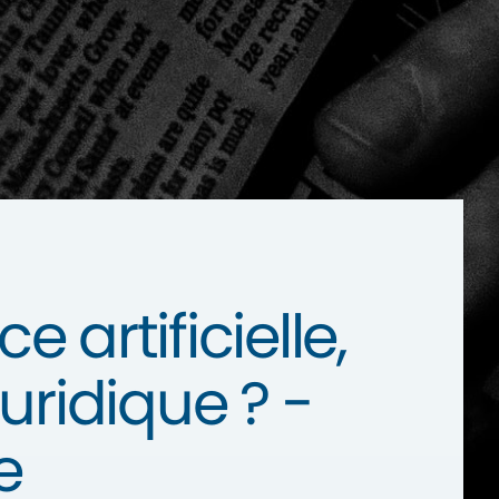
e artificielle,
uridique ? -
e