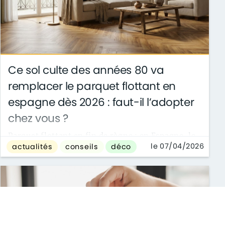
Ce sol culte des années 80 va
remplacer le parquet flottant en
espagne dès 2026 : faut-il l’adopter
chez vous ?
Parquet flottant en fin de règne : en Espagne, le
le 07/04/2026
actualités
conseils
déco
parquet stratifié en chevron des années 80
s’impose en 2026 avec plus d’allure ...