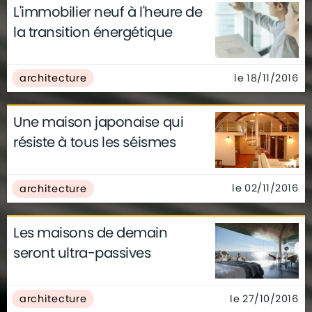
L'immobilier neuf à l'heure de
actualités
architecture
archives
la transition énergétique
conseils
déco
finance
gouvernement
infographie
insolite
métier
le 18/11/2016
architecture
technologie
Une maison japonaise qui
résiste à tous les séismes
le 02/11/2016
architecture
Les maisons de demain
seront ultra-passives
le 27/10/2016
architecture