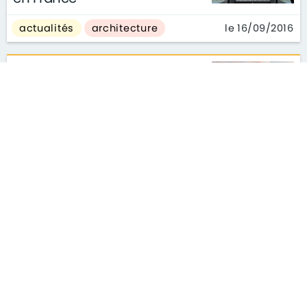
le 16/09/2016
actualités
architecture
En 2016, quelles villes
françaises font rêver
entrepreneurs et employés ?
le 15/09/2016
actualités
architecture
1
2
3
4
5
6
8
10