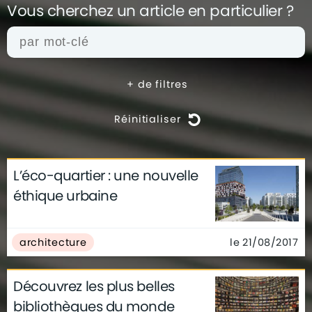
Vous cherchez un article en
particulier ?
+
de filtres
Réinitialiser
L’éco-quartier : une nouvelle
actualités
architecture
archives
éthique urbaine
conseils
déco
finance
gouvernement
infographie
insolite
métier
le 21/08/2017
architecture
technologie
Découvrez les plus belles
bibliothèques du monde