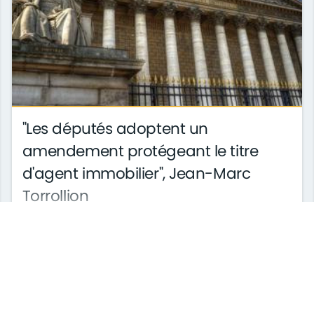
"Les députés adoptent un
amendement protégeant le titre
d'agent immobilier", Jean-Marc
Torrollion
Invité du Fil de l'Immo samedi 9 juin, Jean-Marc
le 13/06/2018
archives
Torrollion revient sur un amendement adopté la
veille par l'assemblée Nationale dans ...