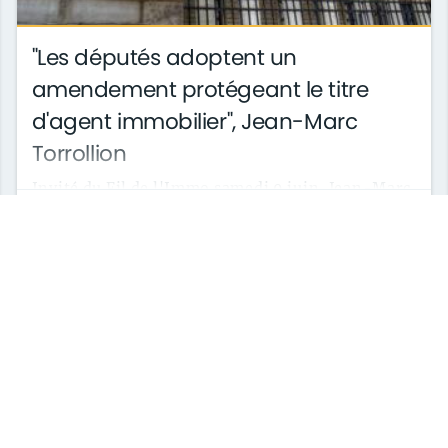
"Les députés adoptent un
amendement protégeant le titre
d'agent immobilier", Jean-Marc
Torrollion
Invité du Fil de l'Immo samedi 9 juin, Jean-Marc
le 13/06/2018
archives
Torrollion revient sur un amendement adopté la
veille par l'assemblée Nationale dans ...