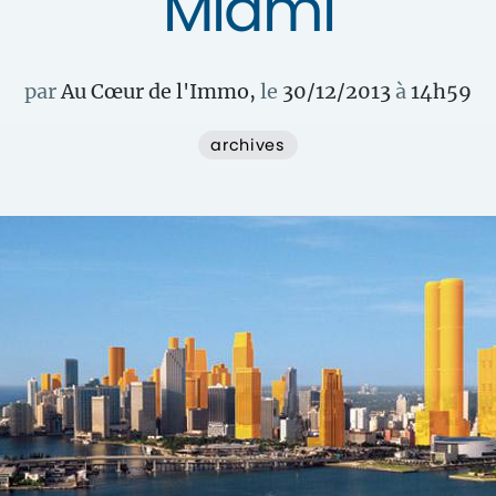
Miami
par
Au Cœur de l'Immo
,
le
30/12/2013
à
14
h
59
archives