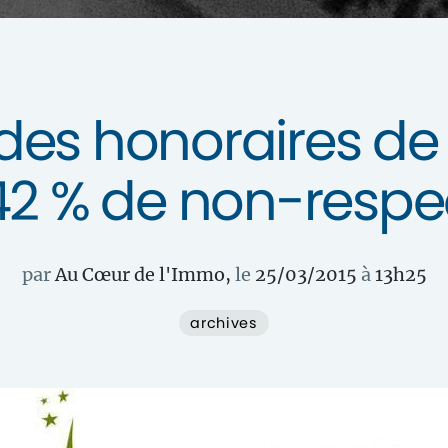
s honoraires de l
 42 % de non-respe
par
Au Cœur de l'Immo
,
le
25/03/2015
à
13
h
25
archives