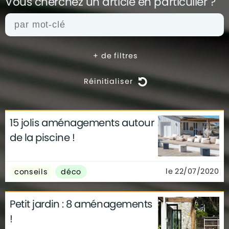
Vous cherchez un article en
particulier ?
+
de filtres
Réinitialiser
15 jolis aménagements autour
actualités
architecture
archives
de la piscine !
conseils
déco
finance
gouvernement
infographie
insolite
métier
le 22/07/2020
conseils
déco
technologie
Petit jardin : 8 aménagements
!