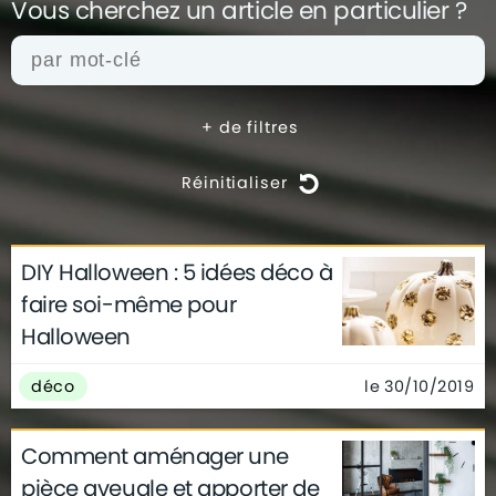
Vous cherchez un article en
particulier ?
+
de filtres
Réinitialiser
DIY Halloween : 5 idées déco à
actualités
architecture
archives
faire soi-même pour
conseils
déco
finance
gouvernement
Halloween
infographie
insolite
métier
technologie
le 30/10/2019
déco
Comment aménager une
pièce aveugle et apporter de