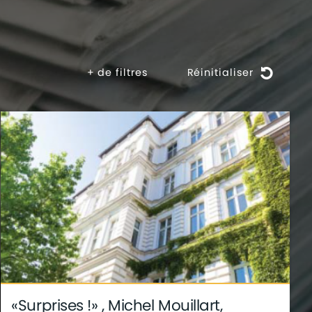
+
de filtres
Réinitialiser
«Surprises !» , Michel Mouillart,