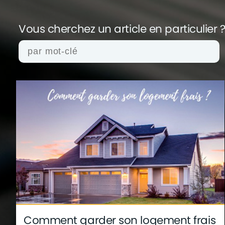
Vous cherchez un article en
particulier 
actualités
architecture
archives
conseil
finance
gouvernement
infographie
insol
technologie
Comment garder son logement frais