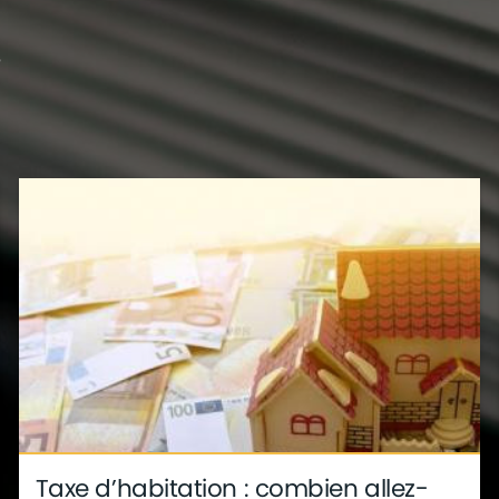
?
s
déco
ite
métier
Taxe d’habitation : combien allez-