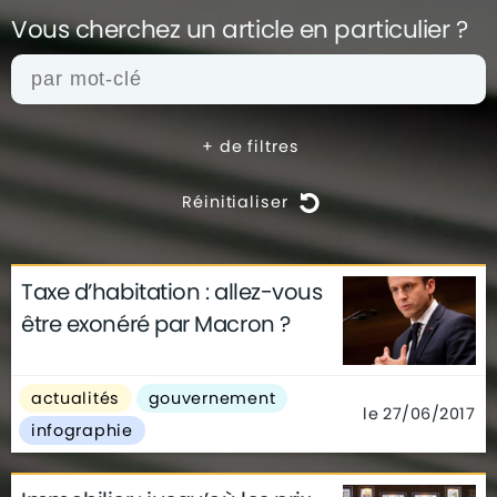
Vous cherchez un article en
particulier ?
+
de filtres
Réinitialiser
Taxe d’habitation : allez-vous
actualités
architecture
archives
être exonéré par Macron ?
conseils
déco
finance
gouvernement
infographie
insolite
métier
actualités
gouvernement
technologie
le 27/06/2017
infographie