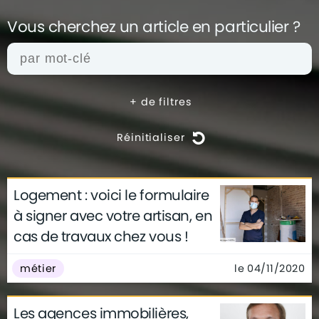
Vous cherchez un article en
particulier ?
+
de filtres
Réinitialiser
Logement : voici le formulaire
actualités
architecture
archives
à signer avec votre artisan, en
conseils
déco
finance
gouvernement
cas de travaux chez vous !
infographie
insolite
métier
technologie
le 04/11/2020
métier
Les agences immobilières,