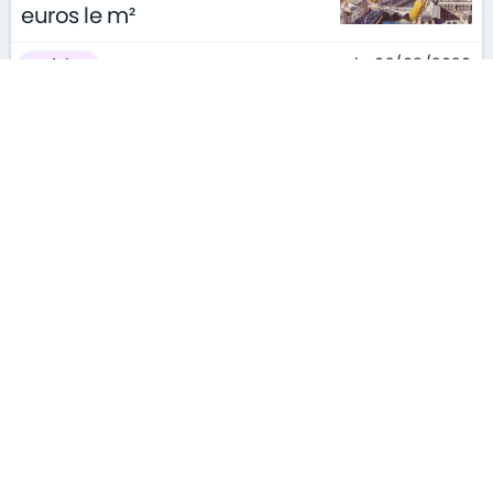
euros le m²
le 02/09/2020
métier
Facture énergie : comment
augmentent les tarifs de gaz
et d'électricité à la rentrée ?
le 02/09/2020
métier
Location : qui doit payer les
frais pour se débarrasser des
punaises de lit ?
le 02/09/2020
conseils
métier