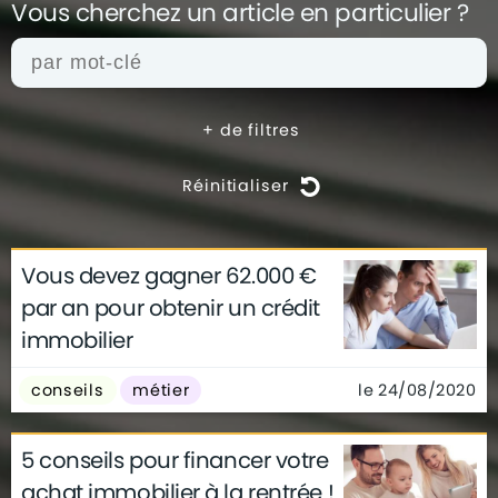
Vous cherchez un article en
particulier ?
+
de filtres
Réinitialiser
Vous devez gagner 62.000 €
actualités
architecture
archives
par an pour obtenir un crédit
conseils
déco
finance
gouvernement
immobilier
infographie
insolite
métier
technologie
le 24/08/2020
conseils
métier
5 conseils pour financer votre
achat immobilier à la rentrée !