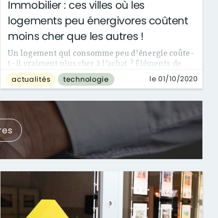
Immobilier : ces villes où les
logements peu énergivores coûtent
moins cher que les autres !
Un logement qui consomme peu d’énergie coûte-
t-il vraiment plus cher à l’achat ? Éléments de
réponse dans 35 villes de France.,...
le 01/10/2020
actualités
technologie
res