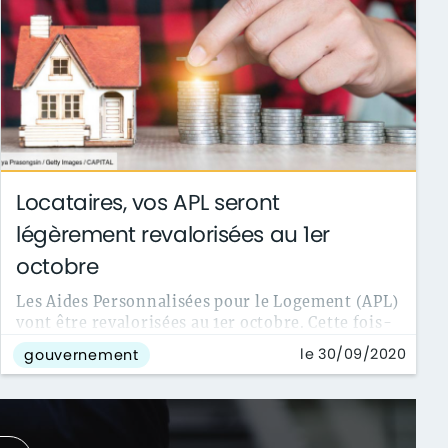
Locataires, vos APL seront
légèrement revalorisées au 1er
octobre
Les Aides Personnalisées pour le Logement (APL)
vont être revalorisées au 1er octobre. Cette fois-
ci, la hausse sera limitée à ...
le 30/09/2020
gouvernement