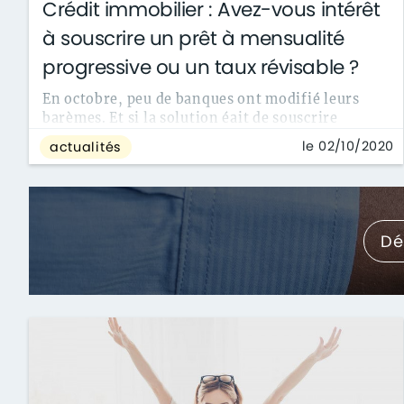
Crédit immobilier : Avez-vous intérêt
à souscrire un prêt à mensualité
progressive ou un taux révisable ?
En octobre, peu de banques ont modifié leurs
barèmes. Et si la solution éait de souscrire
mensualité progressive et taux révisables?
le 02/10/2020
actualités
Dé