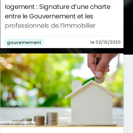
logement : Signature d’une charte
entre le Gouvernement et les
professionnels de l’immobilier
Emmanuelle Wargon et Élisabeth Moreno ont
le 02/10/2020
gouvernement
reçu les représentants du secteur immobilier
pour signer une charte.