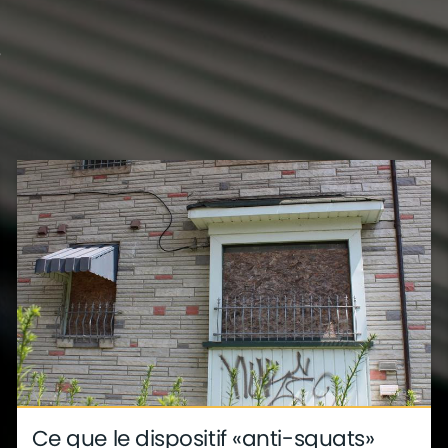
?
s
déco
ite
métier
Ce que le dispositif «anti-squats»