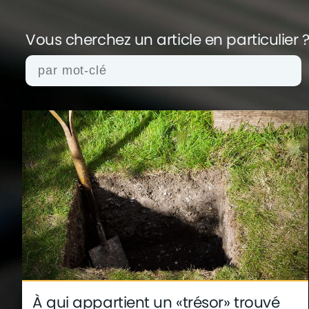
Vous cherchez un article en
particulier 
actualités
architecture
archives
conseil
finance
gouvernement
infographie
insol
technologie
À qui appartient un «trésor» trouvé