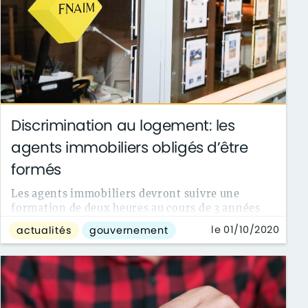
Discrimination au logement: les
agents immobiliers obligés d’être
formés
Les agents immobiliers devront suivre une
formation de deux heures au cours de 3 années
consécutives d’exercice, selon un décret qui...
le 01/10/2020
actualités
gouvernement