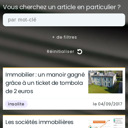
Vous cherchez un article en
particulier ?
+
de filtres
Réinitialiser
Immobilier : un manoir gagné
actualités
architecture
archives
grâce à un ticket de tombola
conseils
déco
finance
gouvernement
de 2 euros
infographie
insolite
métier
technologie
le 04/09/2017
insolite
Les sociétés immobilières