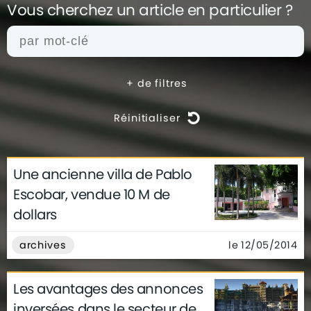
Vous cherchez un article en
particulier ?
+
de filtres
Réinitialiser
Une ancienne villa de Pablo
actualités
architecture
archives
Escobar, vendue 10 M de
conseils
déco
finance
gouvernement
dollars
infographie
insolite
métier
technologie
le 12/05/2014
archives
Les avantages des annonces
inversées dans le secteur de