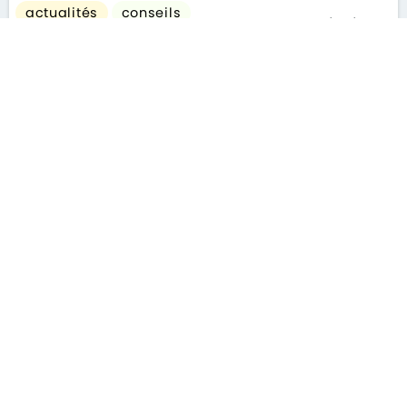
actualités
conseils
le 26/02/2026
gouvernement
S'ABONNER À LA NEWSLETTER
MENTIONS LÉGALES
PLAN DU SITE
CONTACT