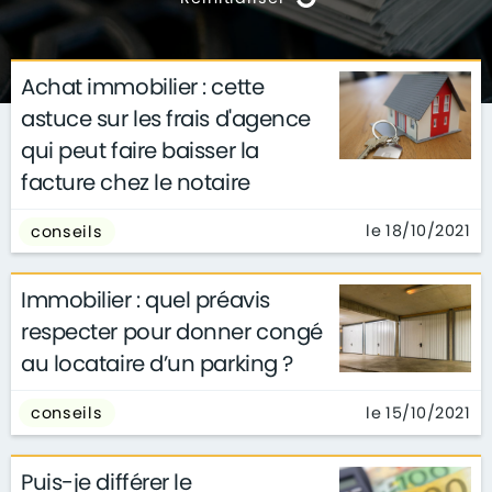
Achat immobilier : cette
actualités
architecture
archives
astuce sur les frais d'agence
conseils
déco
finance
gouvernement
qui peut faire baisser la
infographie
insolite
métier
facture chez le notaire
technologie
le 18/10/2021
conseils
Immobilier : quel préavis
respecter pour donner congé
au locataire d’un parking ?
le 15/10/2021
conseils
Puis-je différer le