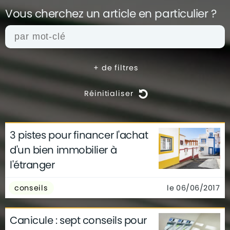
Vous cherchez un article en
particulier ?
+
de filtres
Réinitialiser
3 pistes pour financer l'achat
actualités
architecture
archives
d'un bien immobilier à
conseils
déco
finance
gouvernement
l'étranger
infographie
insolite
métier
technologie
le 06/06/2017
conseils
Canicule : sept conseils pour