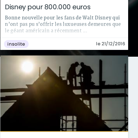
Disney pour 800.000 euros
Bonne nouvelle pour les fans de Walt Disney qui
n’ont pas pu s’offrir les luxueuses demeures que
le géant américain a récemment ...
le 21/12/2016
insolite