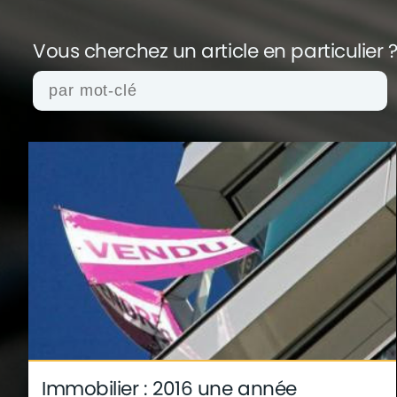
Vous cherchez un article en
particulier 
actualités
architecture
archives
conseil
finance
gouvernement
infographie
insol
technologie
Immobilier : 2016 une année