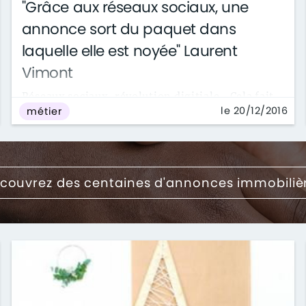
"Grâce aux réseaux sociaux, une
annonce sort du paquet dans
laquelle elle est noyée" Laurent
Vimont
Réseaux sociaux, révolution digitiale… Cela fait
le 20/12/2016
métier
près de vingt ans que les métiers de l’immobilier
sont confrontés à une ...
couvrez des centaines d'annonces immobiliè