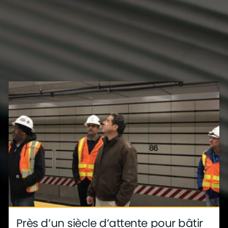
?
s
déco
ite
métier
Près d’un siècle d’attente pour bâtir