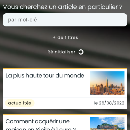
Vous cherchez un article en
particulier ?
+
de filtres
Réinitialiser
La plus haute tour du monde
actualités
architecture
archives
conseils
déco
finance
gouvernement
infographie
insolite
métier
le 26/08/2022
actualités
technologie
Comment acquérir une
maison en Sicile à 1 euro ?