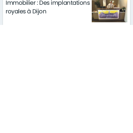
Immobilier : Des implantations
royales à Dijon
le 06/06/2025
actualités
Investir dans l’immobilier :
cette niche oubliée explose en
2025
le 16/05/2025
actualités
conseils
finance
L’Etat propriétaire face à un
« plafond de verre »
le 13/05/2025
actualités
architecture