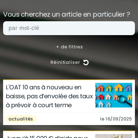
Vous cherchez un article en
particulier ?
+
de filtres
Réinitialiser
L'OAT 10 ans à nouveau en
actualités
architecture
archives
baisse, pas d’envolée des taux
conseils
déco
finance
gouvernement
à prévoir à court terme
infographie
insolite
métier
technologie
le 16/09/2025
actualités