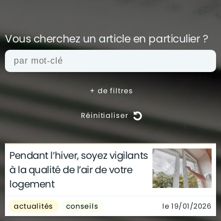
Vous cherchez un article en
particulier ?
+
de filtres
Réinitialiser
Pendant l’hiver, soyez vigilants
actualités
architecture
archives
à la qualité de l’air de votre
conseils
déco
finance
gouvernement
logement
infographie
insolite
métier
technologie
le 19/01/2026
actualités
conseils