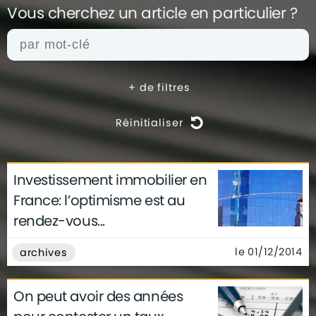
Vous cherchez un article en
particulier ?
+
de filtres
Réinitialiser
Investissement immobilier en
actualités
architecture
archives
France: l’optimisme est au
conseils
déco
finance
gouvernement
rendez-vous...
infographie
insolite
métier
technologie
le 01/12/2014
archives
On peut avoir des années