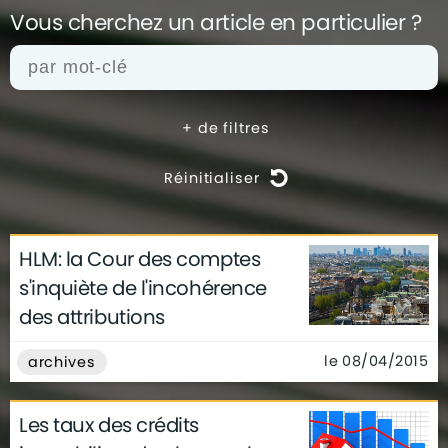
Vous cherchez un article en
particulier ?
+
de filtres
Réinitialiser
HLM: la Cour des comptes
actualités
architecture
archives
s'inquiète de l'incohérence
conseils
déco
finance
gouvernement
des attributions
infographie
insolite
métier
technologie
le 08/04/2015
archives
Les taux des crédits